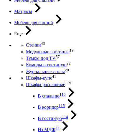
Мебель для спальни
Матрасы
Мебель для ванной
Еще
43
Стенки
19
Модульные гостиные
57
Тумбы под ТV
22
Комоды в гостиную
20
Журнальные столы
41
Шкафы-купе
119
Шкафы распашные
115
В спальню
115
В коридор
114
В гостиную
35
Из МДФ