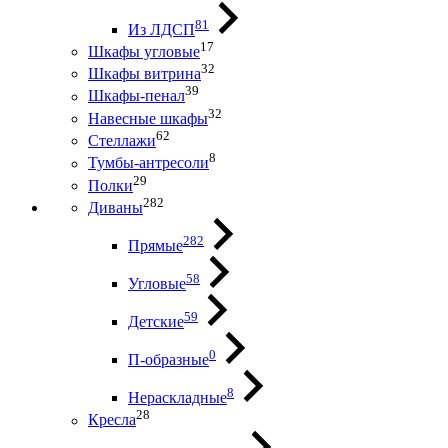
81
Из ЛДСП
17
Шкафы угловые
32
Шкафы витрина
39
Шкафы-пенал
32
Навесные шкафы
62
Стеллажи
8
Тумбы-антресоли
29
Полки
282
Диваны
282
Прямые
58
Угловые
59
Детские
0
П-образные
8
Нераскладные
28
Кресла