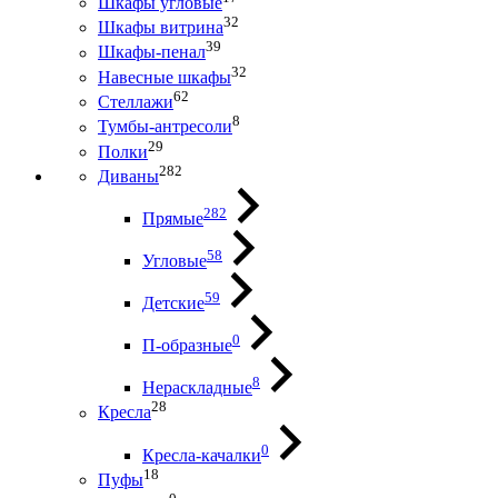
Шкафы угловые
32
Шкафы витрина
39
Шкафы-пенал
32
Навесные шкафы
62
Стеллажи
8
Тумбы-антресоли
29
Полки
282
Диваны
282
Прямые
58
Угловые
59
Детские
0
П-образные
8
Нераскладные
28
Кресла
0
Кресла-качалки
18
Пуфы