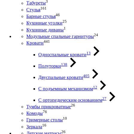
3
Табуреты
161
Стулья
46
Барные стулья
25
Кухонные уголки
1
Кухонные диваны
24
Модульные спальные гарнитуры
441
Кровати
13
Односпальные кровати
138
Полуторки
405
Двуспальные кровати
12
С подъемным механизмом
27
С ортопедическим основанием
26
Тумбы прикроватные
76
Комоды
10
Гримерные столы
16
Зеркала
26
Детские матрасы