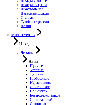
Шкафы угловые
Шкафы витрина
Шкафы-пенал
Навесные шкафы
Стеллажи
Тумбы-антресоли
Полки
Мягкая мебель
Назад
Диваны
Назад
Прямые
Угловые
Детские
П-образные
Нераскладные
Со столиком
На ножках
Без подлокотников
С оттоманкой
С ящиком