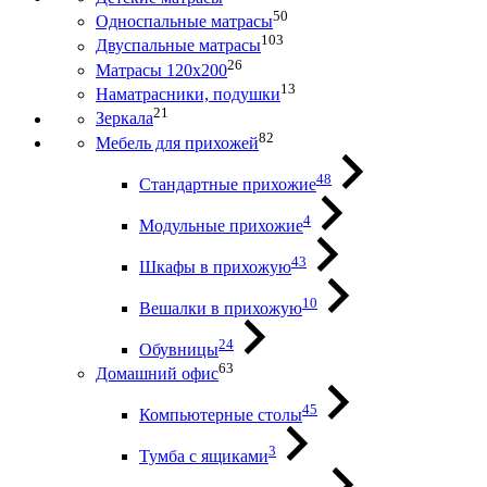
50
Односпальные матрасы
103
Двуспальные матрасы
26
Матрасы 120х200
13
Наматрасники, подушки
21
Зеркала
82
Мебель для прихожей
48
Стандартные прихожие
4
Модульные прихожие
43
Шкафы в прихожую
10
Вешалки в прихожую
24
Обувницы
63
Домашний офис
45
Компьютерные столы
3
Тумба с ящиками