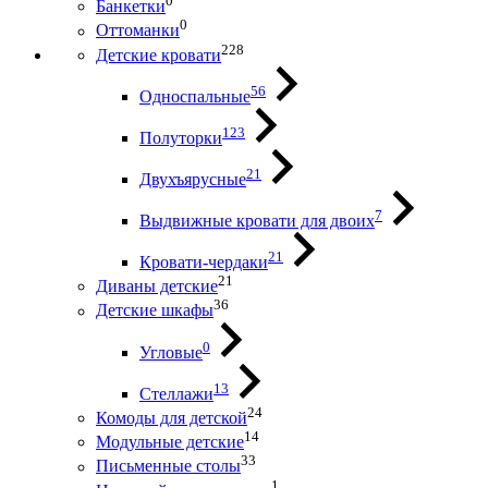
0
Банкетки
0
Оттоманки
228
Детские кровати
56
Односпальные
123
Полуторки
21
Двухъярусные
7
Выдвижные кровати для двоих
21
Кровати-чердаки
21
Диваны детские
36
Детские шкафы
0
Угловые
13
Стеллажи
24
Комоды для детской
14
Модульные детские
33
Письменные столы
1