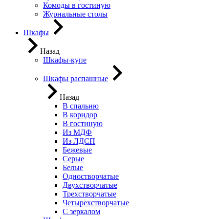
Комоды в гостиную
Журнальные столы
Шкафы
Назад
Шкафы-купе
Шкафы распашные
Назад
В спальню
В коридор
В гостиную
Из МДФ
Из ЛДСП
Бежевые
Серые
Белые
Одностворчатые
Двухстворчатые
Трехстворчатые
Четырехстворчатые
С зеркалом