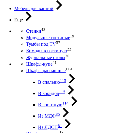
Мебель для ванной
Еще
43
Стенки
19
Модульные гостиные
57
Тумбы под ТV
22
Комоды в гостиную
20
Журнальные столы
41
Шкафы-купе
119
Шкафы распашные
115
В спальню
115
В коридор
114
В гостиную
35
Из МДФ
81
Из ЛДСП
17