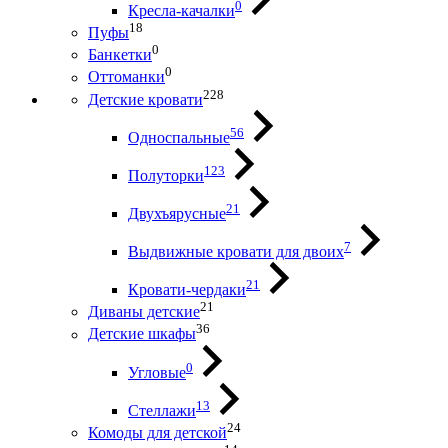
0
Кресла-качалки
18
Пуфы
0
Банкетки
0
Оттоманки
228
Детские кровати
56
Односпальные
123
Полуторки
21
Двухъярусные
7
Выдвижные кровати для двоих
21
Кровати-чердаки
21
Диваны детские
36
Детские шкафы
0
Угловые
13
Стеллажи
24
Комоды для детской