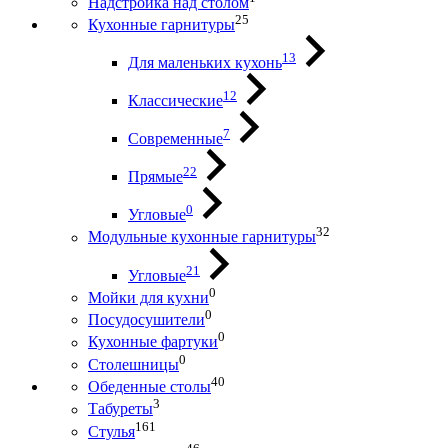
Надстройка над столом
25
Кухонные гарнитуры
13
Для маленьких кухонь
12
Классические
7
Современные
22
Прямые
0
Угловые
32
Модульные кухонные гарнитуры
21
Угловые
0
Мойки для кухни
0
Посудосушители
0
Кухонные фартуки
0
Столешницы
40
Обеденные столы
3
Табуреты
161
Стулья