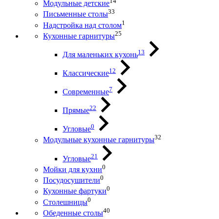
14
Модульные детские
33
Письменные столы
1
Надстройка над столом
25
Кухонные гарнитуры
13
Для маленьких кухонь
12
Классические
7
Современные
22
Прямые
0
Угловые
32
Модульные кухонные гарнитуры
21
Угловые
0
Мойки для кухни
0
Посудосушители
0
Кухонные фартуки
0
Столешницы
40
Обеденные столы