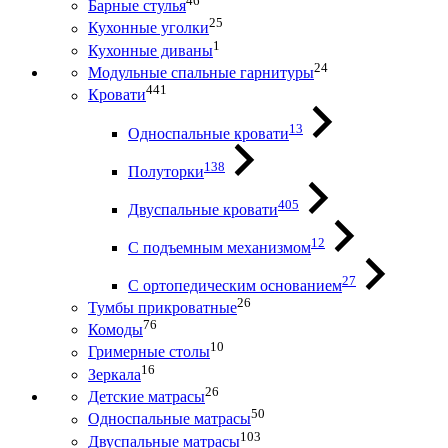
46
Барные стулья
25
Кухонные уголки
1
Кухонные диваны
24
Модульные спальные гарнитуры
441
Кровати
13
Односпальные кровати
138
Полуторки
405
Двуспальные кровати
12
С подъемным механизмом
27
С ортопедическим основанием
26
Тумбы прикроватные
76
Комоды
10
Гримерные столы
16
Зеркала
26
Детские матрасы
50
Односпальные матрасы
103
Двуспальные матрасы