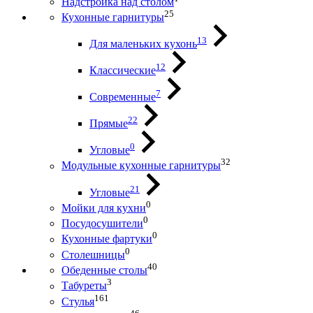
Надстройка над столом
25
Кухонные гарнитуры
13
Для маленьких кухонь
12
Классические
7
Современные
22
Прямые
0
Угловые
32
Модульные кухонные гарнитуры
21
Угловые
0
Мойки для кухни
0
Посудосушители
0
Кухонные фартуки
0
Столешницы
40
Обеденные столы
3
Табуреты
161
Стулья