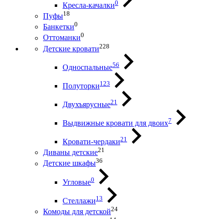
0
Кресла-качалки
18
Пуфы
0
Банкетки
0
Оттоманки
228
Детские кровати
56
Односпальные
123
Полуторки
21
Двухъярусные
7
Выдвижные кровати для двоих
21
Кровати-чердаки
21
Диваны детские
36
Детские шкафы
0
Угловые
13
Стеллажи
24
Комоды для детской