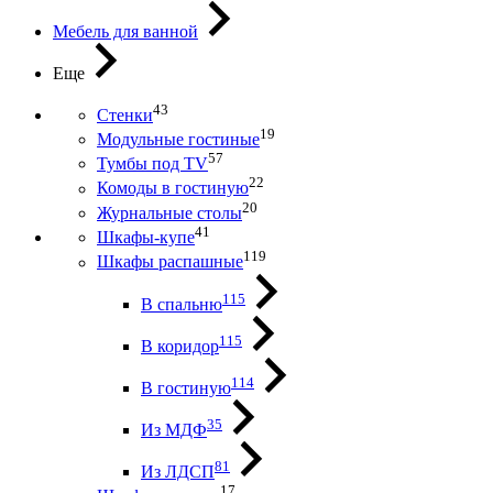
Мебель для ванной
Еще
43
Стенки
19
Модульные гостиные
57
Тумбы под ТV
22
Комоды в гостиную
20
Журнальные столы
41
Шкафы-купе
119
Шкафы распашные
115
В спальню
115
В коридор
114
В гостиную
35
Из МДФ
81
Из ЛДСП
17