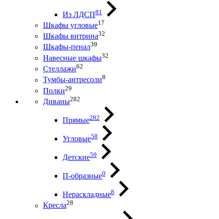
81
Из ЛДСП
17
Шкафы угловые
32
Шкафы витрина
39
Шкафы-пенал
32
Навесные шкафы
62
Стеллажи
8
Тумбы-антресоли
29
Полки
282
Диваны
282
Прямые
58
Угловые
59
Детские
0
П-образные
8
Нераскладные
28
Кресла