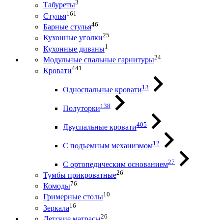
3
Табуреты
161
Стулья
46
Барные стулья
25
Кухонные уголки
1
Кухонные диваны
24
Модульные спальные гарнитуры
441
Кровати
13
Односпальные кровати
138
Полуторки
405
Двуспальные кровати
12
С подъемным механизмом
27
С ортопедическим основанием
26
Тумбы прикроватные
76
Комоды
10
Гримерные столы
16
Зеркала
26
Детские матрасы