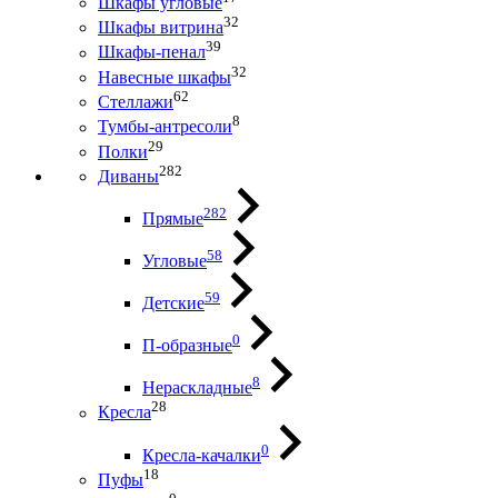
Шкафы угловые
32
Шкафы витрина
39
Шкафы-пенал
32
Навесные шкафы
62
Стеллажи
8
Тумбы-антресоли
29
Полки
282
Диваны
282
Прямые
58
Угловые
59
Детские
0
П-образные
8
Нераскладные
28
Кресла
0
Кресла-качалки
18
Пуфы