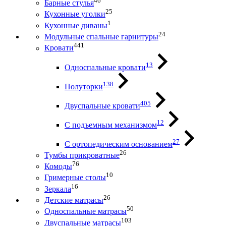
46
Барные стулья
25
Кухонные уголки
1
Кухонные диваны
24
Модульные спальные гарнитуры
441
Кровати
13
Односпальные кровати
138
Полуторки
405
Двуспальные кровати
12
С подъемным механизмом
27
С ортопедическим основанием
26
Тумбы прикроватные
76
Комоды
10
Гримерные столы
16
Зеркала
26
Детские матрасы
50
Односпальные матрасы
103
Двуспальные матрасы