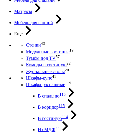
Мебель для спальни
Матрасы
Мебель для ванной
Еще
43
Стенки
19
Модульные гостиные
57
Тумбы под ТV
22
Комоды в гостиную
20
Журнальные столы
41
Шкафы-купе
119
Шкафы распашные
115
В спальню
115
В коридор
114
В гостиную
35
Из МДФ