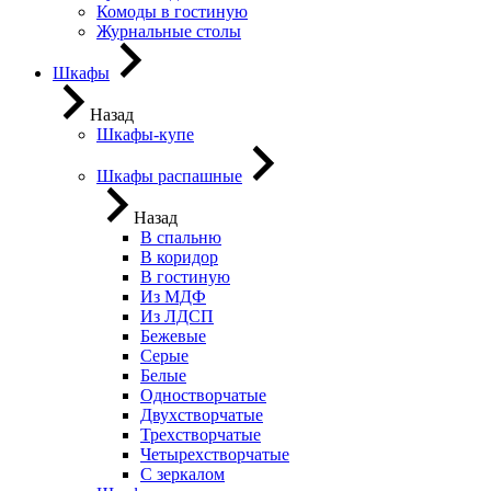
Комоды в гостиную
Журнальные столы
Шкафы
Назад
Шкафы-купе
Шкафы распашные
Назад
В спальню
В коридор
В гостиную
Из МДФ
Из ЛДСП
Бежевые
Серые
Белые
Одностворчатые
Двухстворчатые
Трехстворчатые
Четырехстворчатые
С зеркалом