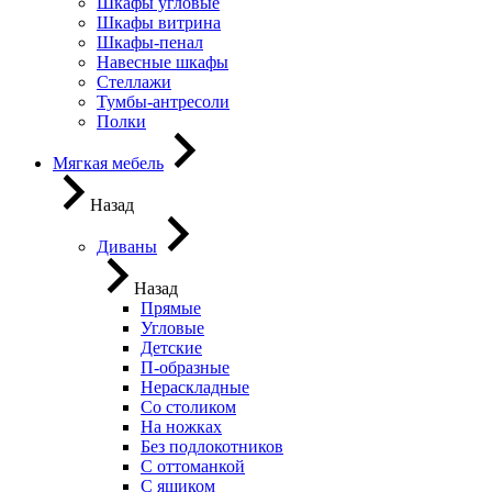
Шкафы угловые
Шкафы витрина
Шкафы-пенал
Навесные шкафы
Стеллажи
Тумбы-антресоли
Полки
Мягкая мебель
Назад
Диваны
Назад
Прямые
Угловые
Детские
П-образные
Нераскладные
Со столиком
На ножках
Без подлокотников
С оттоманкой
С ящиком