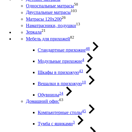
50
Односпальные матрасы
103
Двуспальные матрасы
26
Матрасы 120х200
13
Наматрасники, подушки
21
Зеркала
82
Мебель для прихожей
48
Стандартные прихожие
4
Модульные прихожие
43
Шкафы в прихожую
10
Вешалки в прихожую
24
Обувницы
63
Домашний офис
45
Компьютерные столы
3
Тумба с ящиками