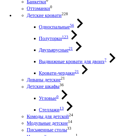
0
Банкетки
0
Оттоманки
228
Детские кровати
56
Односпальные
123
Полуторки
21
Двухъярусные
7
Выдвижные кровати для двоих
21
Кровати-чердаки
21
Диваны детские
36
Детские шкафы
0
Угловые
13
Стеллажи
24
Комоды для детской
14
Модульные детские
33
Письменные столы
1