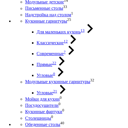
14
Модульные детские
33
Письменные столы
1
Надстройка над столом
25
Кухонные гарнитуры
13
Для маленьких кухонь
12
Классические
7
Современные
22
Прямые
0
Угловые
32
Модульные кухонные гарнитуры
21
Угловые
0
Мойки для кухни
0
Посудосушители
0
Кухонные фартуки
0
Столешницы
40
Обеденные столы