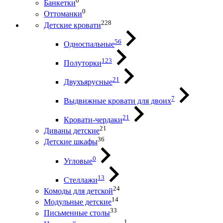
0
Банкетки
0
Оттоманки
228
Детские кровати
56
Односпальные
123
Полуторки
21
Двухъярусные
7
Выдвижные кровати для двоих
21
Кровати-чердаки
21
Диваны детские
36
Детские шкафы
0
Угловые
13
Стеллажи
24
Комоды для детской
14
Модульные детские
33
Письменные столы
1