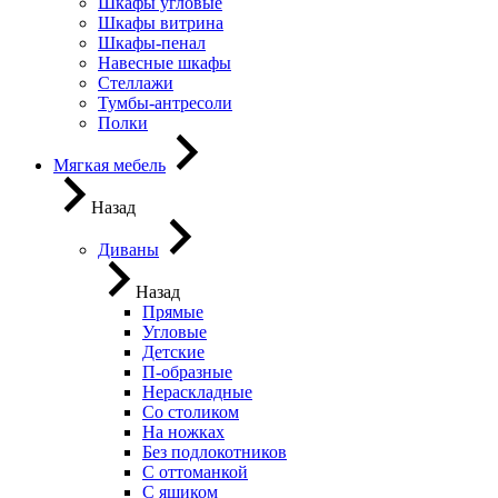
Шкафы угловые
Шкафы витрина
Шкафы-пенал
Навесные шкафы
Стеллажи
Тумбы-антресоли
Полки
Мягкая мебель
Назад
Диваны
Назад
Прямые
Угловые
Детские
П-образные
Нераскладные
Со столиком
На ножках
Без подлокотников
С оттоманкой
С ящиком