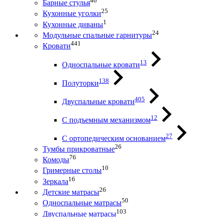
46
Барные стулья
25
Кухонные уголки
1
Кухонные диваны
24
Модульные спальные гарнитуры
441
Кровати
13
Односпальные кровати
138
Полуторки
405
Двуспальные кровати
12
С подъемным механизмом
27
С ортопедическим основанием
26
Тумбы прикроватные
76
Комоды
10
Гримерные столы
16
Зеркала
26
Детские матрасы
50
Односпальные матрасы
103
Двуспальные матрасы