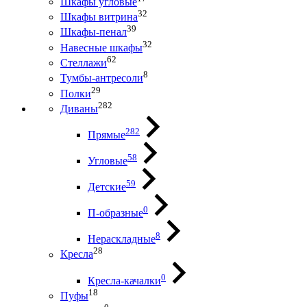
Шкафы угловые
32
Шкафы витрина
39
Шкафы-пенал
32
Навесные шкафы
62
Стеллажи
8
Тумбы-антресоли
29
Полки
282
Диваны
282
Прямые
58
Угловые
59
Детские
0
П-образные
8
Нераскладные
28
Кресла
0
Кресла-качалки
18
Пуфы