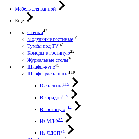
Мебель для ванной
Еще
43
Стенки
19
Модульные гостиные
57
Тумбы под ТV
22
Комоды в гостиную
20
Журнальные столы
41
Шкафы-купе
119
Шкафы распашные
115
В спальню
115
В коридор
114
В гостиную
35
Из МДФ
81
Из ЛДСП
17