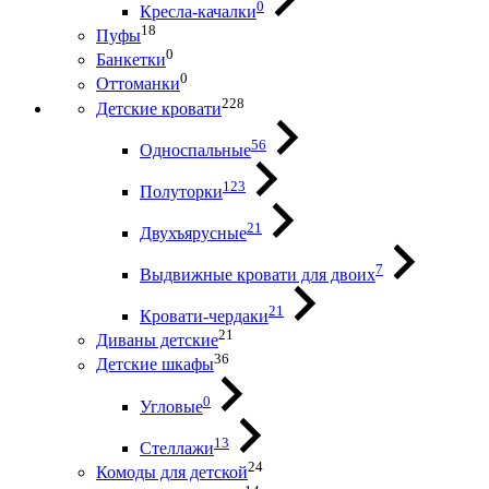
0
Кресла-качалки
18
Пуфы
0
Банкетки
0
Оттоманки
228
Детские кровати
56
Односпальные
123
Полуторки
21
Двухъярусные
7
Выдвижные кровати для двоих
21
Кровати-чердаки
21
Диваны детские
36
Детские шкафы
0
Угловые
13
Стеллажи
24
Комоды для детской