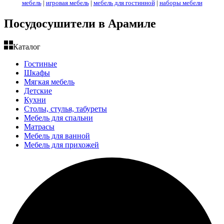
мебель
|
игровая мебель
|
мебель для гостинной
|
наборы мебели
Посудосушители в Арамиле
Каталог
Гостиные
Шкафы
Мягкая мебель
Детские
Кухни
Столы, стулья, табуреты
Мебель для спальни
Матрасы
Мебель для ванной
Мебель для прихожей