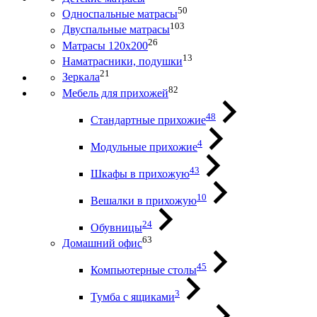
50
Односпальные матрасы
103
Двуспальные матрасы
26
Матрасы 120х200
13
Наматрасники, подушки
21
Зеркала
82
Мебель для прихожей
48
Стандартные прихожие
4
Модульные прихожие
43
Шкафы в прихожую
10
Вешалки в прихожую
24
Обувницы
63
Домашний офис
45
Компьютерные столы
3
Тумба с ящиками