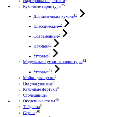
Надстройка над столом
25
Кухонные гарнитуры
13
Для маленьких кухонь
12
Классические
7
Современные
22
Прямые
0
Угловые
32
Модульные кухонные гарнитуры
21
Угловые
0
Мойки для кухни
0
Посудосушители
0
Кухонные фартуки
0
Столешницы
40
Обеденные столы
3
Табуреты
161
Стулья