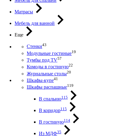
Мебель для спальни
Матрасы
Мебель для ванной
Еще
43
Стенки
19
Модульные гостиные
57
Тумбы под ТV
22
Комоды в гостиную
20
Журнальные столы
41
Шкафы-купе
119
Шкафы распашные
115
В спальню
115
В коридор
114
В гостиную
35
Из МДФ