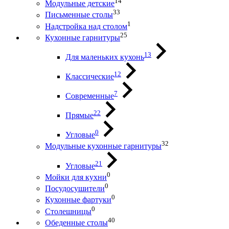
14
Модульные детские
33
Письменные столы
1
Надстройка над столом
25
Кухонные гарнитуры
13
Для маленьких кухонь
12
Классические
7
Современные
22
Прямые
0
Угловые
32
Модульные кухонные гарнитуры
21
Угловые
0
Мойки для кухни
0
Посудосушители
0
Кухонные фартуки
0
Столешницы
40
Обеденные столы