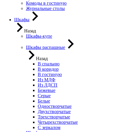
Комоды в гостиную
Журнальные столы
Шкафы
Назад
Шкафы-купе
Шкафы распашные
Назад
В спальню
В коридор
В гостиную
Из МДФ
Из ЛДСП
Бежевые
Серые
Белые
Одностворчатые
Двухстворчатые
Трехстворчатые
Четырехстворчатые
С зеркалом