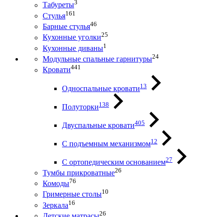
3
Табуреты
161
Стулья
46
Барные стулья
25
Кухонные уголки
1
Кухонные диваны
24
Модульные спальные гарнитуры
441
Кровати
13
Односпальные кровати
138
Полуторки
405
Двуспальные кровати
12
С подъемным механизмом
27
С ортопедическим основанием
26
Тумбы прикроватные
76
Комоды
10
Гримерные столы
16
Зеркала
26
Детские матрасы