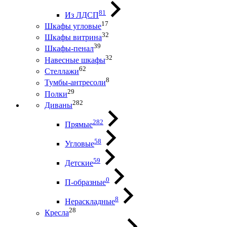
81
Из ЛДСП
17
Шкафы угловые
32
Шкафы витрина
39
Шкафы-пенал
32
Навесные шкафы
62
Стеллажи
8
Тумбы-антресоли
29
Полки
282
Диваны
282
Прямые
58
Угловые
59
Детские
0
П-образные
8
Нераскладные
28
Кресла