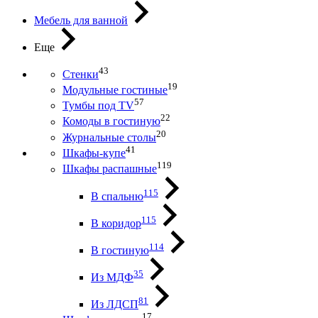
Мебель для ванной
Еще
43
Стенки
19
Модульные гостиные
57
Тумбы под ТV
22
Комоды в гостиную
20
Журнальные столы
41
Шкафы-купе
119
Шкафы распашные
115
В спальню
115
В коридор
114
В гостиную
35
Из МДФ
81
Из ЛДСП
17