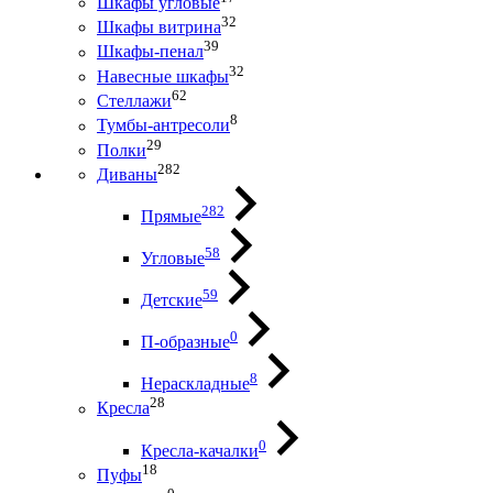
Шкафы угловые
32
Шкафы витрина
39
Шкафы-пенал
32
Навесные шкафы
62
Стеллажи
8
Тумбы-антресоли
29
Полки
282
Диваны
282
Прямые
58
Угловые
59
Детские
0
П-образные
8
Нераскладные
28
Кресла
0
Кресла-качалки
18
Пуфы