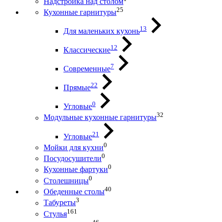
Надстройка над столом
25
Кухонные гарнитуры
13
Для маленьких кухонь
12
Классические
7
Современные
22
Прямые
0
Угловые
32
Модульные кухонные гарнитуры
21
Угловые
0
Мойки для кухни
0
Посудосушители
0
Кухонные фартуки
0
Столешницы
40
Обеденные столы
3
Табуреты
161
Стулья