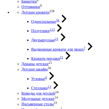
0
Банкетки
0
Оттоманки
228
Детские кровати
56
Односпальные
123
Полуторки
21
Двухъярусные
7
Выдвижные кровати для двоих
21
Кровати-чердаки
21
Диваны детские
36
Детские шкафы
0
Угловые
13
Стеллажи
24
Комоды для детской
14
Модульные детские
33
Письменные столы
1