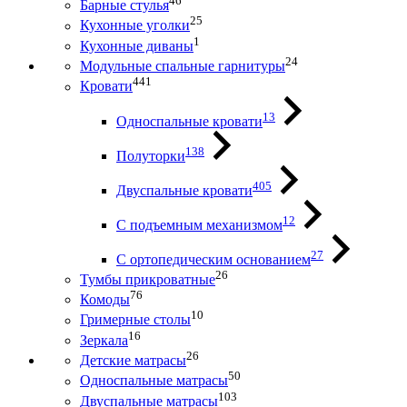
46
Барные стулья
25
Кухонные уголки
1
Кухонные диваны
24
Модульные спальные гарнитуры
441
Кровати
13
Односпальные кровати
138
Полуторки
405
Двуспальные кровати
12
С подъемным механизмом
27
С ортопедическим основанием
26
Тумбы прикроватные
76
Комоды
10
Гримерные столы
16
Зеркала
26
Детские матрасы
50
Односпальные матрасы
103
Двуспальные матрасы