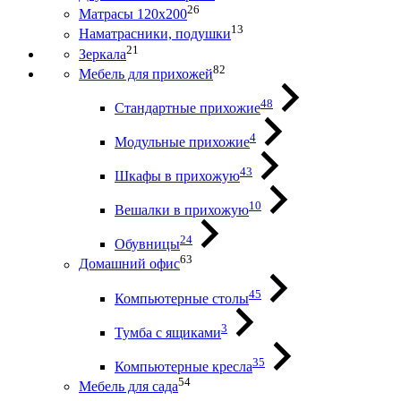
26
Матрасы 120х200
13
Наматрасники, подушки
21
Зеркала
82
Мебель для прихожей
48
Стандартные прихожие
4
Модульные прихожие
43
Шкафы в прихожую
10
Вешалки в прихожую
24
Обувницы
63
Домашний офис
45
Компьютерные столы
3
Тумба с ящиками
35
Компьютерные кресла
54
Мебель для сада