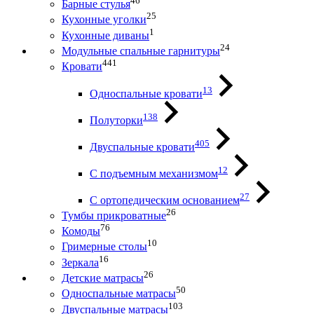
46
Барные стулья
25
Кухонные уголки
1
Кухонные диваны
24
Модульные спальные гарнитуры
441
Кровати
13
Односпальные кровати
138
Полуторки
405
Двуспальные кровати
12
С подъемным механизмом
27
С ортопедическим основанием
26
Тумбы прикроватные
76
Комоды
10
Гримерные столы
16
Зеркала
26
Детские матрасы
50
Односпальные матрасы
103
Двуспальные матрасы