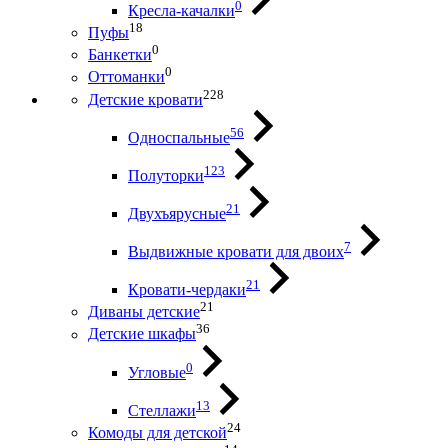
0
Кресла-качалки
18
Пуфы
0
Банкетки
0
Оттоманки
228
Детские кровати
56
Односпальные
123
Полуторки
21
Двухъярусные
7
Выдвижные кровати для двоих
21
Кровати-чердаки
21
Диваны детские
36
Детские шкафы
0
Угловые
13
Стеллажи
24
Комоды для детской