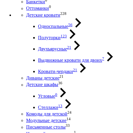
0
Банкетки
0
Оттоманки
228
Детские кровати
56
Односпальные
123
Полуторки
21
Двухъярусные
7
Выдвижные кровати для двоих
21
Кровати-чердаки
21
Диваны детские
36
Детские шкафы
0
Угловые
13
Стеллажи
24
Комоды для детской
14
Модульные детские
33
Письменные столы
1