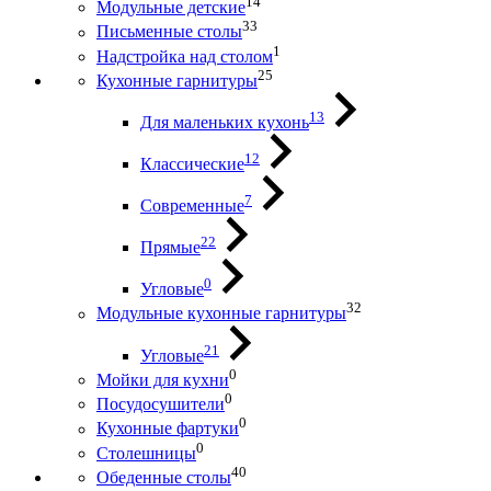
14
Модульные детские
33
Письменные столы
1
Надстройка над столом
25
Кухонные гарнитуры
13
Для маленьких кухонь
12
Классические
7
Современные
22
Прямые
0
Угловые
32
Модульные кухонные гарнитуры
21
Угловые
0
Мойки для кухни
0
Посудосушители
0
Кухонные фартуки
0
Столешницы
40
Обеденные столы