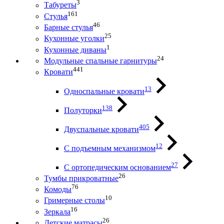
3
Табуреты
161
Стулья
46
Барные стулья
25
Кухонные уголки
1
Кухонные диваны
24
Модульные спальные гарнитуры
441
Кровати
13
Односпальные кровати
138
Полуторки
405
Двуспальные кровати
12
С подъемным механизмом
27
С ортопедическим основанием
26
Тумбы прикроватные
76
Комоды
10
Гримерные столы
16
Зеркала
26
Детские матрасы