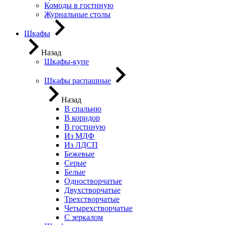
Комоды в гостиную
Журнальные столы
Шкафы
Назад
Шкафы-купе
Шкафы распашные
Назад
В спальню
В коридор
В гостиную
Из МДФ
Из ЛДСП
Бежевые
Серые
Белые
Одностворчатые
Двухстворчатые
Трехстворчатые
Четырехстворчатые
С зеркалом