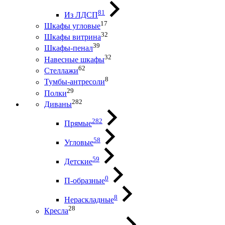
81
Из ЛДСП
17
Шкафы угловые
32
Шкафы витрина
39
Шкафы-пенал
32
Навесные шкафы
62
Стеллажи
8
Тумбы-антресоли
29
Полки
282
Диваны
282
Прямые
58
Угловые
59
Детские
0
П-образные
8
Нераскладные
28
Кресла