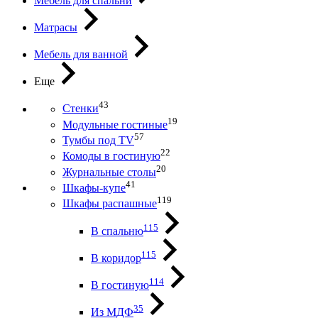
Мебель для спальни
Матрасы
Мебель для ванной
Еще
43
Стенки
19
Модульные гостиные
57
Тумбы под ТV
22
Комоды в гостиную
20
Журнальные столы
41
Шкафы-купе
119
Шкафы распашные
115
В спальню
115
В коридор
114
В гостиную
35
Из МДФ