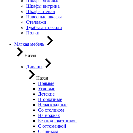
Шкафы угловые
Шкафы витрина
Шкафы-пенал
Навесные шкафы
Стеллажи
Тумбы-антресоли
Полки
Мягкая мебель
Назад
Диваны
Назад
Прямые
Угловые
Детские
П-образные
Нераскладные
Со столиком
На ножках
Без подлокотников
С оттоманкой
С ящиком