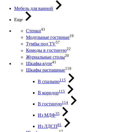
Мебель для ванной
Еще
43
Стенки
19
Модульные гостиные
57
Тумбы под ТV
22
Комоды в гостиную
20
Журнальные столы
41
Шкафы-купе
119
Шкафы распашные
115
В спальню
115
В коридор
114
В гостиную
35
Из МДФ
81
Из ЛДСП
17