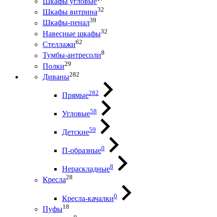
Шкафы угловые
32
Шкафы витрина
39
Шкафы-пенал
32
Навесные шкафы
62
Стеллажи
8
Тумбы-антресоли
29
Полки
282
Диваны
282
Прямые
58
Угловые
59
Детские
0
П-образные
8
Нераскладные
28
Кресла
0
Кресла-качалки
18
Пуфы