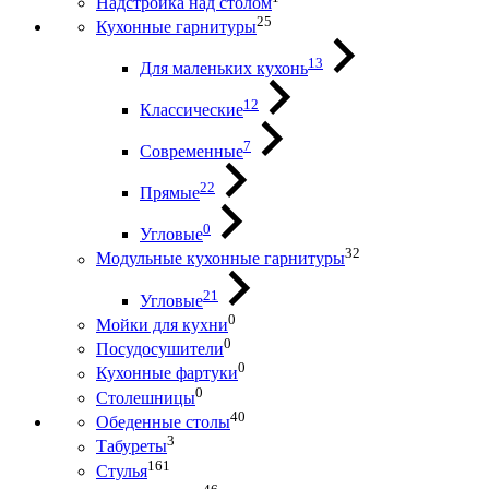
Надстройка над столом
25
Кухонные гарнитуры
13
Для маленьких кухонь
12
Классические
7
Современные
22
Прямые
0
Угловые
32
Модульные кухонные гарнитуры
21
Угловые
0
Мойки для кухни
0
Посудосушители
0
Кухонные фартуки
0
Столешницы
40
Обеденные столы
3
Табуреты
161
Стулья