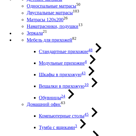
50
Односпальные матрасы
103
Двуспальные матрасы
26
Матрасы 120х200
13
Наматрасники, подушки
21
Зеркала
82
Мебель для прихожей
48
Стандартные прихожие
4
Модульные прихожие
43
Шкафы в прихожую
10
Вешалки в прихожую
24
Обувницы
63
Домашний офис
45
Компьютерные столы
3
Тумба с ящиками