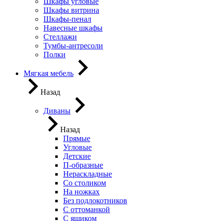
Шкафы угловые
Шкафы витрина
Шкафы-пенал
Навесные шкафы
Стеллажи
Тумбы-антресоли
Полки
Мягкая мебель
Назад
Диваны
Назад
Прямые
Угловые
Детские
П-образные
Нераскладные
Со столиком
На ножках
Без подлокотников
С оттоманкой
С ящиком