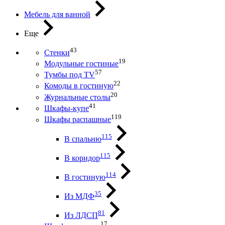
Мебель для ванной
Еще
43
Стенки
19
Модульные гостиные
57
Тумбы под ТV
22
Комоды в гостиную
20
Журнальные столы
41
Шкафы-купе
119
Шкафы распашные
115
В спальню
115
В коридор
114
В гостиную
35
Из МДФ
81
Из ЛДСП
17