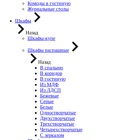
Комоды в гостиную
Журнальные столы
Шкафы
Назад
Шкафы-купе
Шкафы распашные
Назад
В спальню
В коридор
В гостиную
Из МДФ
Из ЛДСП
Бежевые
Серые
Белые
Одностворчатые
Двухстворчатые
Трехстворчатые
Четырехстворчатые
С зеркалом