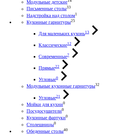
14
Модульные детские
33
Письменные столы
1
Надстройка над столом
25
Кухонные гарнитуры
13
Для маленьких кухонь
12
Классические
7
Современные
22
Прямые
0
Угловые
32
Модульные кухонные гарнитуры
21
Угловые
0
Мойки для кухни
0
Посудосушители
0
Кухонные фартуки
0
Столешницы
40
Обеденные столы