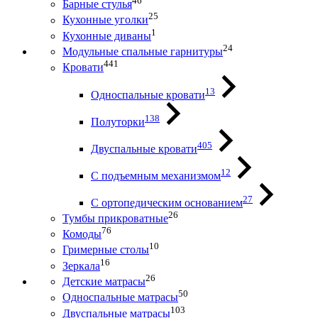
46
Барные стулья
25
Кухонные уголки
1
Кухонные диваны
24
Модульные спальные гарнитуры
441
Кровати
13
Односпальные кровати
138
Полуторки
405
Двуспальные кровати
12
С подъемным механизмом
27
С ортопедическим основанием
26
Тумбы прикроватные
76
Комоды
10
Гримерные столы
16
Зеркала
26
Детские матрасы
50
Односпальные матрасы
103
Двуспальные матрасы