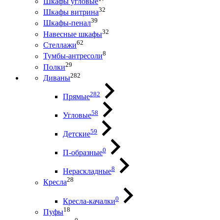
Шкафы угловые
32
Шкафы витрина
39
Шкафы-пенал
32
Навесные шкафы
62
Стеллажи
8
Тумбы-антресоли
29
Полки
282
Диваны
282
Прямые
58
Угловые
59
Детские
0
П-образные
8
Нераскладные
28
Кресла
0
Кресла-качалки
18
Пуфы