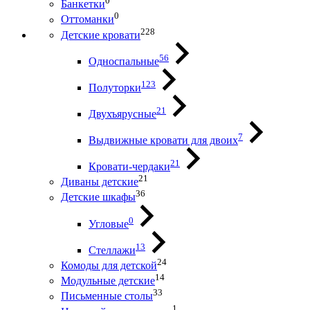
0
Банкетки
0
Оттоманки
228
Детские кровати
56
Односпальные
123
Полуторки
21
Двухъярусные
7
Выдвижные кровати для двоих
21
Кровати-чердаки
21
Диваны детские
36
Детские шкафы
0
Угловые
13
Стеллажи
24
Комоды для детской
14
Модульные детские
33
Письменные столы
1