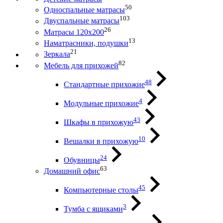
50
Односпальные матрасы
103
Двуспальные матрасы
26
Матрасы 120х200
13
Наматрасники, подушки
21
Зеркала
82
Мебель для прихожей
48
Стандартные прихожие
4
Модульные прихожие
43
Шкафы в прихожую
10
Вешалки в прихожую
24
Обувницы
63
Домашний офис
45
Компьютерные столы
3
Тумба с ящиками