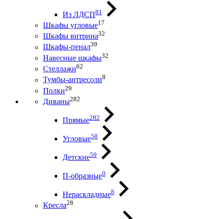
81
Из ЛДСП
17
Шкафы угловые
32
Шкафы витрина
39
Шкафы-пенал
32
Навесные шкафы
62
Стеллажи
8
Тумбы-антресоли
29
Полки
282
Диваны
282
Прямые
58
Угловые
59
Детские
0
П-образные
8
Нераскладные
28
Кресла