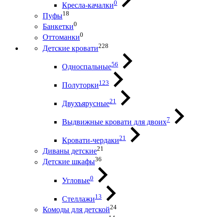
0
Кресла-качалки
18
Пуфы
0
Банкетки
0
Оттоманки
228
Детские кровати
56
Односпальные
123
Полуторки
21
Двухъярусные
7
Выдвижные кровати для двоих
21
Кровати-чердаки
21
Диваны детские
36
Детские шкафы
0
Угловые
13
Стеллажи
24
Комоды для детской