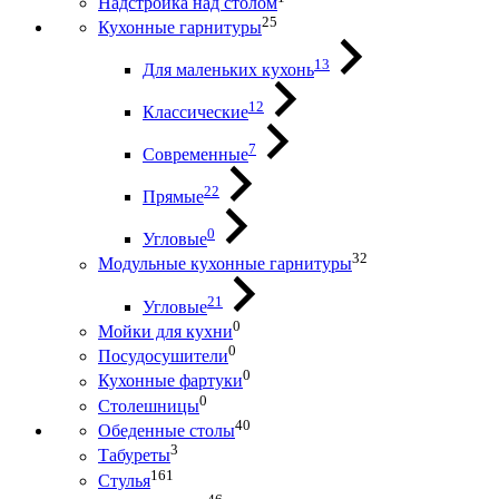
Надстройка над столом
25
Кухонные гарнитуры
13
Для маленьких кухонь
12
Классические
7
Современные
22
Прямые
0
Угловые
32
Модульные кухонные гарнитуры
21
Угловые
0
Мойки для кухни
0
Посудосушители
0
Кухонные фартуки
0
Столешницы
40
Обеденные столы
3
Табуреты
161
Стулья