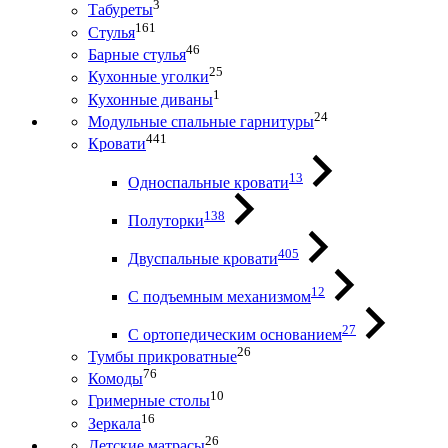
3
Табуреты
161
Стулья
46
Барные стулья
25
Кухонные уголки
1
Кухонные диваны
24
Модульные спальные гарнитуры
441
Кровати
13
Односпальные кровати
138
Полуторки
405
Двуспальные кровати
12
С подъемным механизмом
27
С ортопедическим основанием
26
Тумбы прикроватные
76
Комоды
10
Гримерные столы
16
Зеркала
26
Детские матрасы