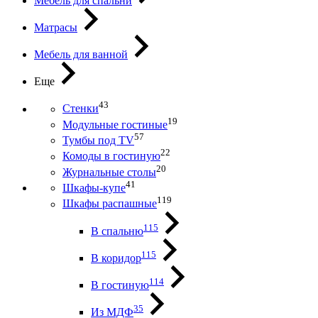
Мебель для спальни
Матрасы
Мебель для ванной
Еще
43
Стенки
19
Модульные гостиные
57
Тумбы под ТV
22
Комоды в гостиную
20
Журнальные столы
41
Шкафы-купе
119
Шкафы распашные
115
В спальню
115
В коридор
114
В гостиную
35
Из МДФ