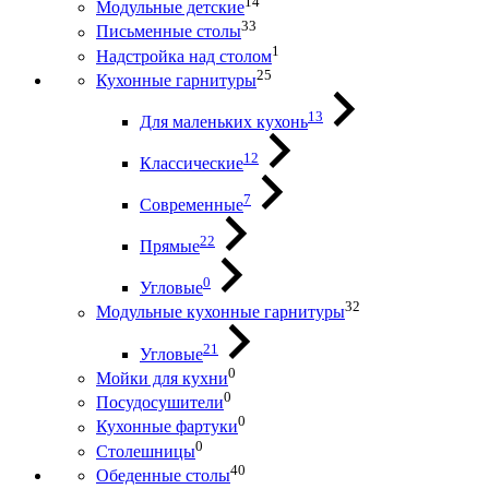
14
Модульные детские
33
Письменные столы
1
Надстройка над столом
25
Кухонные гарнитуры
13
Для маленьких кухонь
12
Классические
7
Современные
22
Прямые
0
Угловые
32
Модульные кухонные гарнитуры
21
Угловые
0
Мойки для кухни
0
Посудосушители
0
Кухонные фартуки
0
Столешницы
40
Обеденные столы