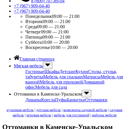
8 (800) 707-89-04
+7 (967) 909-04-40
+7 (967) 909-04-40
Понедельник
09:00 — 21:00
Вторник
09:00 — 21:00
Среда
09:00 — 21:00
Четверг
09:00 — 21:00
Пятница
09:00 — 21:00
Суббота
10:00 — 20:00
Воскресенье
10:00 — 20:00
Главная страница
Мягкая мебель
Гостиные
Шкафы
Детские
Кухни
Столы, стулья,
табуреты
Мебель для спальни
Матрасы
Мебель для
ванной
Мебель для прихожей
Домашний
офис
Мебель для сада
Оттоманки в Каменске-Уральском
Диваны
Кресла
Пуфы
Банкетки
Оттоманки
кухонная мебель
|
детская мебель
|
комплекты садовой мебели
|
садовая
мебель
|
игровая мебель
|
мебель для гостинной
|
наборы мебели
Оттоманки в Каменске-Уральском