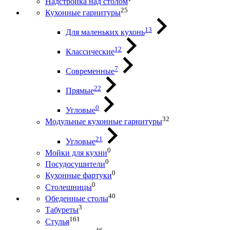
Надстройка над столом
25
Кухонные гарнитуры
13
Для маленьких кухонь
12
Классические
7
Современные
22
Прямые
0
Угловые
32
Модульные кухонные гарнитуры
21
Угловые
0
Мойки для кухни
0
Посудосушители
0
Кухонные фартуки
0
Столешницы
40
Обеденные столы
3
Табуреты
161
Стулья