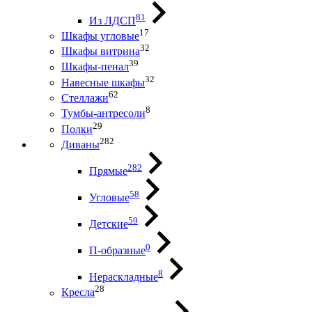
81
Из ЛДСП
17
Шкафы угловые
32
Шкафы витрина
39
Шкафы-пенал
32
Навесные шкафы
62
Стеллажи
8
Тумбы-антресоли
29
Полки
282
Диваны
282
Прямые
58
Угловые
59
Детские
0
П-образные
8
Нераскладные
28
Кресла