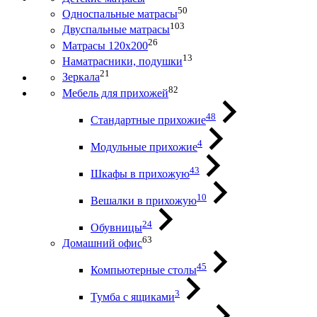
50
Односпальные матрасы
103
Двуспальные матрасы
26
Матрасы 120х200
13
Наматрасники, подушки
21
Зеркала
82
Мебель для прихожей
48
Стандартные прихожие
4
Модульные прихожие
43
Шкафы в прихожую
10
Вешалки в прихожую
24
Обувницы
63
Домашний офис
45
Компьютерные столы
3
Тумба с ящиками