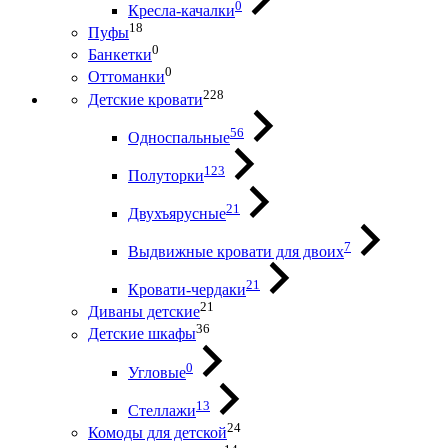
0
Кресла-качалки
18
Пуфы
0
Банкетки
0
Оттоманки
228
Детские кровати
56
Односпальные
123
Полуторки
21
Двухъярусные
7
Выдвижные кровати для двоих
21
Кровати-чердаки
21
Диваны детские
36
Детские шкафы
0
Угловые
13
Стеллажи
24
Комоды для детской