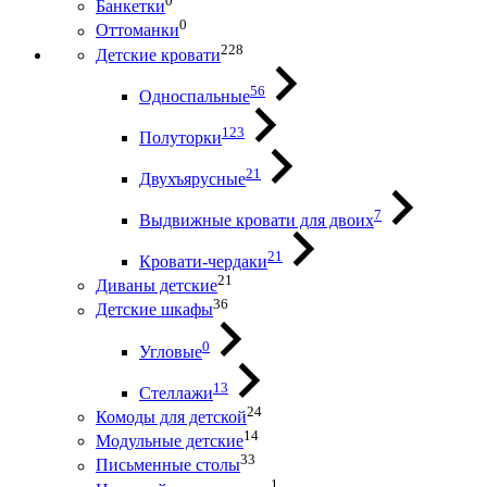
0
Банкетки
0
Оттоманки
228
Детские кровати
56
Односпальные
123
Полуторки
21
Двухъярусные
7
Выдвижные кровати для двоих
21
Кровати-чердаки
21
Диваны детские
36
Детские шкафы
0
Угловые
13
Стеллажи
24
Комоды для детской
14
Модульные детские
33
Письменные столы
1