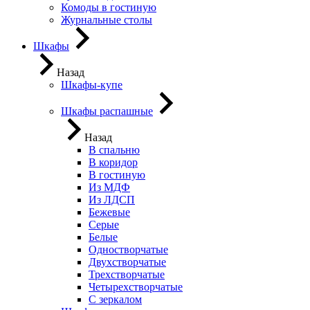
Комоды в гостиную
Журнальные столы
Шкафы
Назад
Шкафы-купе
Шкафы распашные
Назад
В спальню
В коридор
В гостиную
Из МДФ
Из ЛДСП
Бежевые
Серые
Белые
Одностворчатые
Двухстворчатые
Трехстворчатые
Четырехстворчатые
С зеркалом