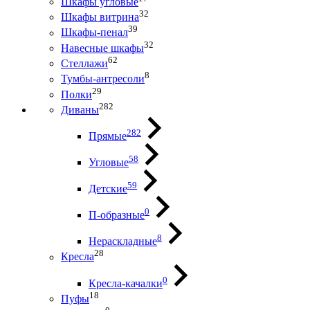
Шкафы угловые
32
Шкафы витрина
39
Шкафы-пенал
32
Навесные шкафы
62
Стеллажи
8
Тумбы-антресоли
29
Полки
282
Диваны
282
Прямые
58
Угловые
59
Детские
0
П-образные
8
Нераскладные
28
Кресла
0
Кресла-качалки
18
Пуфы