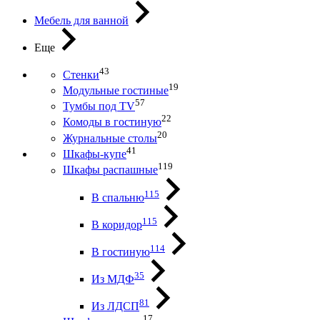
Мебель для ванной
Еще
43
Стенки
19
Модульные гостиные
57
Тумбы под ТV
22
Комоды в гостиную
20
Журнальные столы
41
Шкафы-купе
119
Шкафы распашные
115
В спальню
115
В коридор
114
В гостиную
35
Из МДФ
81
Из ЛДСП
17