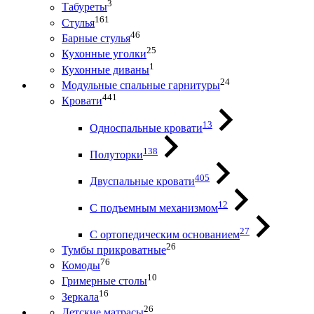
3
Табуреты
161
Стулья
46
Барные стулья
25
Кухонные уголки
1
Кухонные диваны
24
Модульные спальные гарнитуры
441
Кровати
13
Односпальные кровати
138
Полуторки
405
Двуспальные кровати
12
С подъемным механизмом
27
С ортопедическим основанием
26
Тумбы прикроватные
76
Комоды
10
Гримерные столы
16
Зеркала
26
Детские матрасы