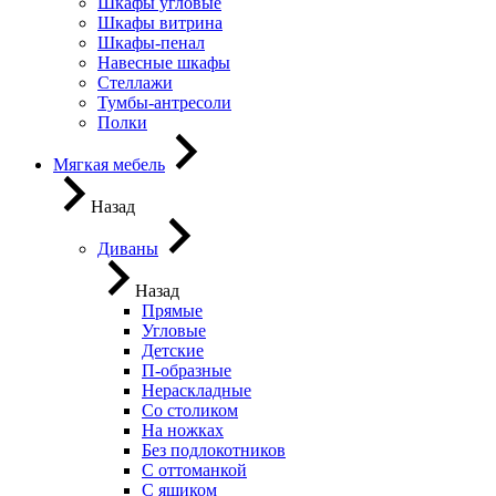
Шкафы угловые
Шкафы витрина
Шкафы-пенал
Навесные шкафы
Стеллажи
Тумбы-антресоли
Полки
Мягкая мебель
Назад
Диваны
Назад
Прямые
Угловые
Детские
П-образные
Нераскладные
Со столиком
На ножках
Без подлокотников
С оттоманкой
С ящиком