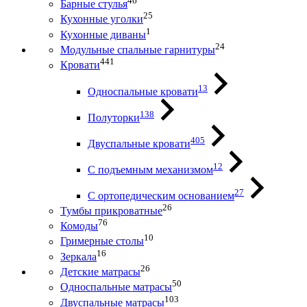
46
Барные стулья
25
Кухонные уголки
1
Кухонные диваны
24
Модульные спальные гарнитуры
441
Кровати
13
Односпальные кровати
138
Полуторки
405
Двуспальные кровати
12
С подъемным механизмом
27
С ортопедическим основанием
26
Тумбы прикроватные
76
Комоды
10
Гримерные столы
16
Зеркала
26
Детские матрасы
50
Односпальные матрасы
103
Двуспальные матрасы