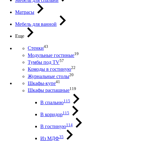
Мебель для спальни
Матрасы
Мебель для ванной
Еще
43
Стенки
19
Модульные гостиные
57
Тумбы под ТV
22
Комоды в гостиную
20
Журнальные столы
41
Шкафы-купе
119
Шкафы распашные
115
В спальню
115
В коридор
114
В гостиную
35
Из МДФ