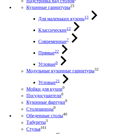
Надстройка над столом
25
Кухонные гарнитуры
13
Для маленьких кухонь
12
Классические
7
Современные
22
Прямые
0
Угловые
32
Модульные кухонные гарнитуры
21
Угловые
0
Мойки для кухни
0
Посудосушители
0
Кухонные фартуки
0
Столешницы
40
Обеденные столы
3
Табуреты
161
Стулья