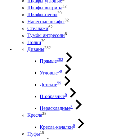
Шкафы угловые
32
Шкафы витрина
39
Шкафы-пенал
32
Навесные шкафы
62
Стеллажи
8
Тумбы-антресоли
29
Полки
282
Диваны
282
Прямые
58
Угловые
59
Детские
0
П-образные
8
Нераскладные
28
Кресла
0
Кресла-качалки
18
Пуфы