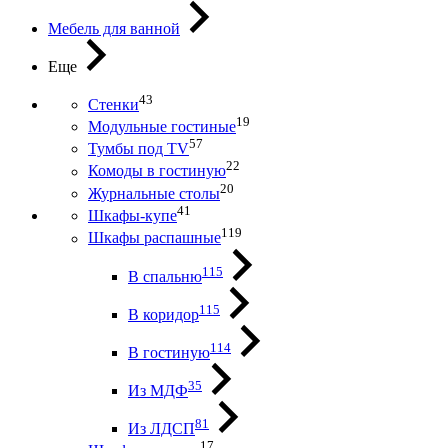
Мебель для ванной
Еще
43
Стенки
19
Модульные гостиные
57
Тумбы под ТV
22
Комоды в гостиную
20
Журнальные столы
41
Шкафы-купе
119
Шкафы распашные
115
В спальню
115
В коридор
114
В гостиную
35
Из МДФ
81
Из ЛДСП
17