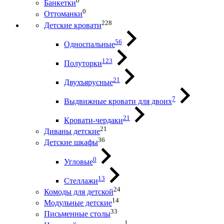
0
Банкетки
0
Оттоманки
228
Детские кровати
56
Односпальные
123
Полуторки
21
Двухъярусные
7
Выдвижные кровати для двоих
21
Кровати-чердаки
21
Диваны детские
36
Детские шкафы
0
Угловые
13
Стеллажи
24
Комоды для детской
14
Модульные детские
33
Письменные столы
1