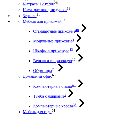
26
Матрасы 120х200
13
Наматрасники, подушки
21
Зеркала
82
Мебель для прихожей
48
Стандартные прихожие
4
Модульные прихожие
43
Шкафы в прихожую
10
Вешалки в прихожую
24
Обувницы
63
Домашний офис
45
Компьютерные столы
3
Тумба с ящиками
35
Компьютерные кресла
54
Мебель для сада