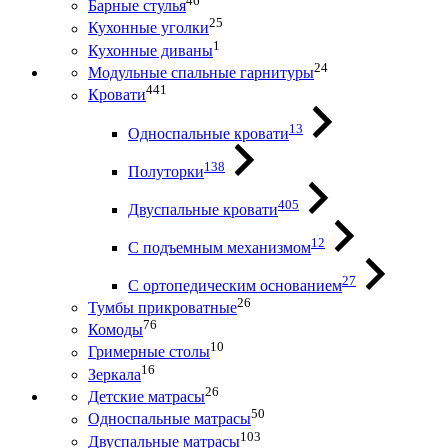
46
Барные стулья
25
Кухонные уголки
1
Кухонные диваны
24
Модульные спальные гарнитуры
441
Кровати
13
Односпальные кровати
138
Полуторки
405
Двуспальные кровати
12
С подъемным механизмом
27
С ортопедическим основанием
26
Тумбы прикроватные
76
Комоды
10
Гримерные столы
16
Зеркала
26
Детские матрасы
50
Односпальные матрасы
103
Двуспальные матрасы