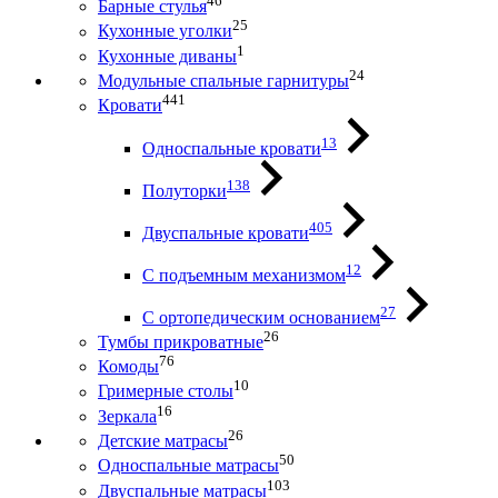
46
Барные стулья
25
Кухонные уголки
1
Кухонные диваны
24
Модульные спальные гарнитуры
441
Кровати
13
Односпальные кровати
138
Полуторки
405
Двуспальные кровати
12
С подъемным механизмом
27
С ортопедическим основанием
26
Тумбы прикроватные
76
Комоды
10
Гримерные столы
16
Зеркала
26
Детские матрасы
50
Односпальные матрасы
103
Двуспальные матрасы