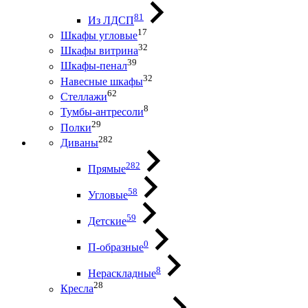
81
Из ЛДСП
17
Шкафы угловые
32
Шкафы витрина
39
Шкафы-пенал
32
Навесные шкафы
62
Стеллажи
8
Тумбы-антресоли
29
Полки
282
Диваны
282
Прямые
58
Угловые
59
Детские
0
П-образные
8
Нераскладные
28
Кресла