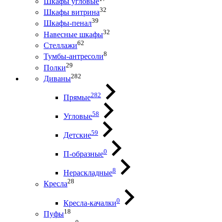
Шкафы угловые
32
Шкафы витрина
39
Шкафы-пенал
32
Навесные шкафы
62
Стеллажи
8
Тумбы-антресоли
29
Полки
282
Диваны
282
Прямые
58
Угловые
59
Детские
0
П-образные
8
Нераскладные
28
Кресла
0
Кресла-качалки
18
Пуфы