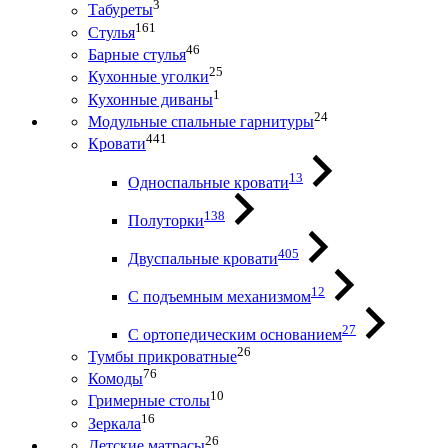
3
Табуреты
161
Стулья
46
Барные стулья
25
Кухонные уголки
1
Кухонные диваны
24
Модульные спальные гарнитуры
441
Кровати
13
Односпальные кровати
138
Полуторки
405
Двуспальные кровати
12
С подъемным механизмом
27
С ортопедическим основанием
26
Тумбы прикроватные
76
Комоды
10
Гримерные столы
16
Зеркала
26
Детские матрасы