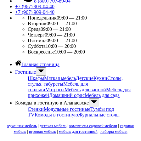
8 (800) 707-89-04
+7 (967) 909-04-40
+7 (967) 909-04-40
Понедельник
09:00 — 21:00
Вторник
09:00 — 21:00
Среда
09:00 — 21:00
Четверг
09:00 — 21:00
Пятница
09:00 — 21:00
Суббота
10:00 — 20:00
Воскресенье
10:00 — 20:00
Главная страница
Гостиные
Шкафы
Мягкая мебель
Детские
Кухни
Столы,
стулья, табуреты
Мебель для
спальни
Матрасы
Мебель для ванной
Мебель для
прихожей
Домашний офис
Мебель для сада
Комоды в гостиную в Алапаевске
Стенки
Модульные гостиные
Тумбы под
ТV
Комоды в гостиную
Журнальные столы
кухонная мебель
|
детская мебель
|
комплекты садовой мебели
|
садовая
мебель
|
игровая мебель
|
мебель для гостинной
|
наборы мебели