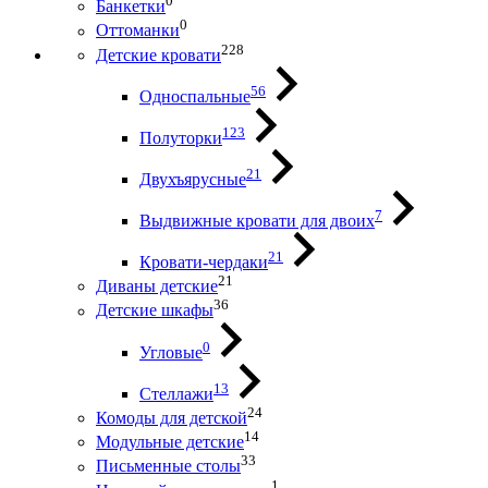
0
Банкетки
0
Оттоманки
228
Детские кровати
56
Односпальные
123
Полуторки
21
Двухъярусные
7
Выдвижные кровати для двоих
21
Кровати-чердаки
21
Диваны детские
36
Детские шкафы
0
Угловые
13
Стеллажи
24
Комоды для детской
14
Модульные детские
33
Письменные столы
1