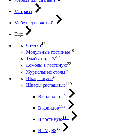
Мебель для спальни
Матрасы
Мебель для ванной
Еще
43
Стенки
19
Модульные гостиные
57
Тумбы под ТV
22
Комоды в гостиную
20
Журнальные столы
41
Шкафы-купе
119
Шкафы распашные
115
В спальню
115
В коридор
114
В гостиную
35
Из МДФ