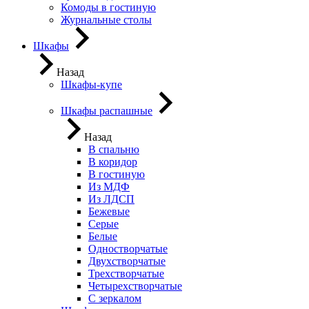
Комоды в гостиную
Журнальные столы
Шкафы
Назад
Шкафы-купе
Шкафы распашные
Назад
В спальню
В коридор
В гостиную
Из МДФ
Из ЛДСП
Бежевые
Серые
Белые
Одностворчатые
Двухстворчатые
Трехстворчатые
Четырехстворчатые
С зеркалом