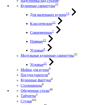
Надстройка над столом
25
Кухонные гарнитуры
13
Для маленьких кухонь
12
Классические
7
Современные
22
Прямые
0
Угловые
32
Модульные кухонные гарнитуры
21
Угловые
0
Мойки для кухни
0
Посудосушители
0
Кухонные фартуки
0
Столешницы
40
Обеденные столы
3
Табуреты
161
Стулья