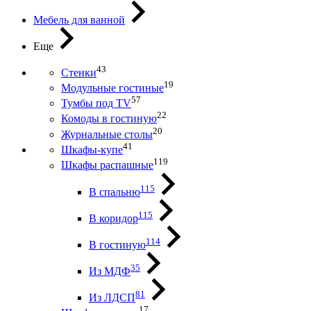
Мебель для ванной
Еще
43
Стенки
19
Модульные гостиные
57
Тумбы под ТV
22
Комоды в гостиную
20
Журнальные столы
41
Шкафы-купе
119
Шкафы распашные
115
В спальню
115
В коридор
114
В гостиную
35
Из МДФ
81
Из ЛДСП
17