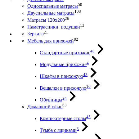
50
Односпальные матрасы
103
Двуспальные матрасы
26
Матрасы 120х200
13
Наматрасники, подушки
21
Зеркала
82
Мебель для прихожей
48
Стандартные прихожие
4
Модульные прихожие
43
Шкафы в прихожую
10
Вешалки в прихожую
24
Обувницы
63
Домашний офис
45
Компьютерные столы
3
Тумба с ящиками