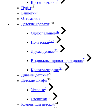
0
Кресла-качалки
18
Пуфы
0
Банкетки
0
Оттоманки
228
Детские кровати
56
Односпальные
123
Полуторки
21
Двухъярусные
7
Выдвижные кровати для двоих
21
Кровати-чердаки
21
Диваны детские
36
Детские шкафы
0
Угловые
13
Стеллажи
24
Комоды для детской