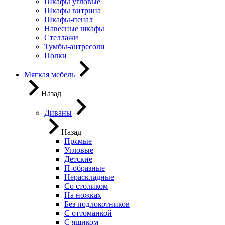
Шкафы угловые
Шкафы витрина
Шкафы-пенал
Навесные шкафы
Стеллажи
Тумбы-антресоли
Полки
Мягкая мебель
Назад
Диваны
Назад
Прямые
Угловые
Детские
П-образные
Нераскладные
Со столиком
На ножках
Без подлокотников
С оттоманкой
С ящиком