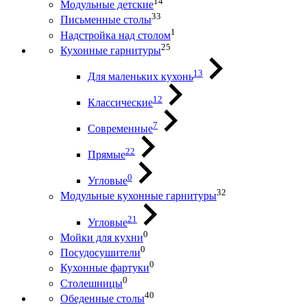
14
Модульные детские
33
Письменные столы
1
Надстройка над столом
25
Кухонные гарнитуры
13
Для маленьких кухонь
12
Классические
7
Современные
22
Прямые
0
Угловые
32
Модульные кухонные гарнитуры
21
Угловые
0
Мойки для кухни
0
Посудосушители
0
Кухонные фартуки
0
Столешницы
40
Обеденные столы